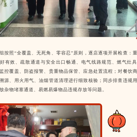
组按照“全覆盖、无死角、零容忍”原则，逐店逐项开展检查：
好有效、疏散通道与安全出口畅通、电气线路规范、燃气灶
监控覆盖、防盗报警、贵重物品保管、应急处置流程；对餐饮
溯源、用火用气、油烟管道清理进行细致核验；同步排查违规
放杂物堵塞通道、易燃易爆物品违规存放等问题。