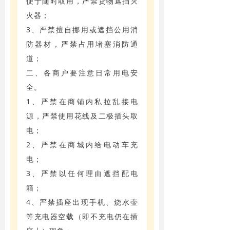
便于随时取用，严禁货物遮挡灭
火器；
3、严禁擅自挪用或遮挡公用消
防器材，严禁占用堵塞消防通
道；
二、各商户要注意日常用电安
全。
1、严禁在商铺内私拉乱接电
源，严禁使用花线及二极插头取
电；
2、严禁在商城内给电动车充
电；
3、严禁以任何理由遮挡配电
箱；
4、严禁插座出现手机、烧水壶
等充电器空载（即不充电仍在插