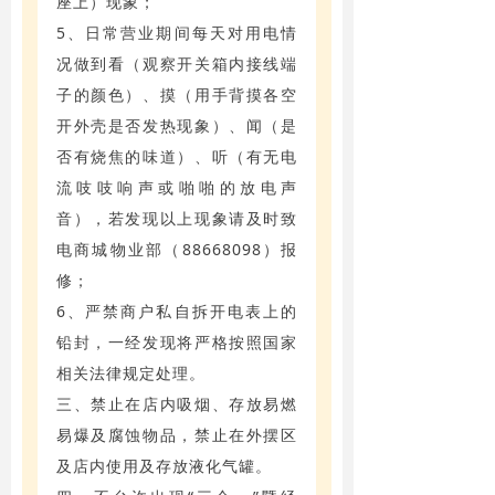
座上）现象；
5、日常营业期间每天对用电情
况做到看（观察开关箱内接线端
子的颜色）、摸（用手背摸各空
开外壳是否发热现象）、闻（是
否有烧焦的味道）、听（有无电
流吱吱响声或啪啪的放电声
音），若发现以上现象请及时致
电商城物业部（88668098）报
修；
6、严禁商户私自拆开电表上的
铅封，一经发现将严格按照国家
相关法律规定处理。
三、禁止在店内吸烟、存放易燃
易爆及腐蚀物品，禁止在外摆区
及店内使用及存放液化气罐。